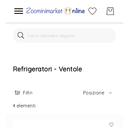
Search
Search
Acquario marino
Acquario dolce
Refrigeratori - Ventole
Laghetto
Filtri
Posizione
Gatti
4
elementi
Cani