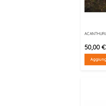
ACANTHURU
6CM
50,00 €
Aggiung