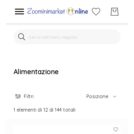
Search
Search
Acquario marino
Acquario dolce
Alimentazione
Laghetto
Filtri
Posizione
Gatti
1
elementi di
12
di
144
totali
Cani