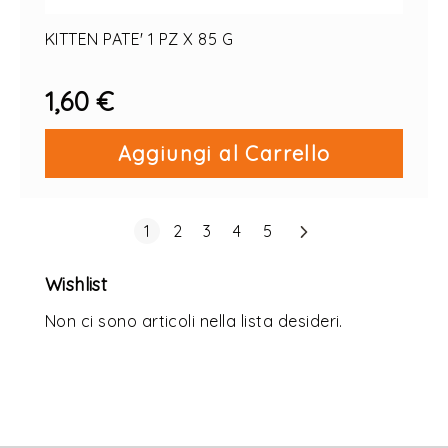
KITTEN PATE' 1 PZ X 85 G
1,60 €
Aggiungi al Carrello
Pagina
Successivo
Attualmente stai leggendo la pagina
Pagina
Pagina
Pagina
Pagina
1
2
3
4
5
Wishlist
Non ci sono articoli nella lista desideri.