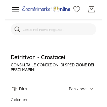
Search
Search
Acquario marino
Acquario dolce
Detritivori - Crostacei
Laghetto
CONSULTA LE CONDIZIONI DI SPEDIZIONE DEI
PESCI MARINI
Gatti
Filtri
Posizione
Cani
7
elementi