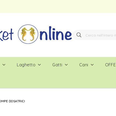
Search
Search
e
Laghetto
Gatti
Cani
OFFE
OMPE DOSATRICI