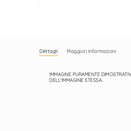
Vai
all'inizio
della
galleria
di
immagini
Dettagli
Maggiori Informazioni
IMMAGINE PURAMENTE DIMOSTRATIVA
DELL'IMMAGINE STESSA.