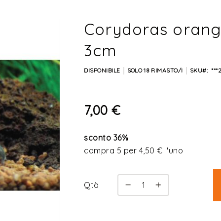
Corydoras orang
3cm
DISPONIBILE
SOLO
18
RIMASTO/I
SKU
***
7,00 €
sconto
36
%
compra 5 per
4,50 €
l'uno
Qtà