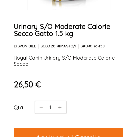
OFFERTE PET
Vai
all'inizio
della
Urinary S/O Moderate Calorie
OFFERTE PESCI
galleria
Secco Gatto 1.5 kg
di
immagini
DISPONIBILE
SOLO
20
RIMASTO/I
SKU
rc-158
GIFT CARD
Royal Canin Urinary S/O Moderate Calorie
Secco
Il mio Account
26,50 €
Qtà