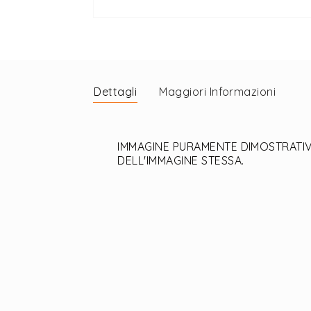
Vai
all'inizio
della
galleria
di
Dettagli
Maggiori Informazioni
immagini
IMMAGINE PURAMENTE DIMOSTRATIVA
DELL'IMMAGINE STESSA.