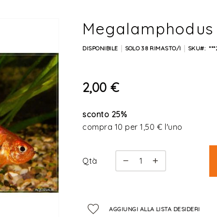
Megalamphodus 
DISPONIBILE
SOLO
38
RIMASTO/I
SKU
**
2,00 €
sconto
25
%
compra 10 per
1,50 €
l'uno
Qtà
AGGIUNGI ALLA LISTA DESIDERI